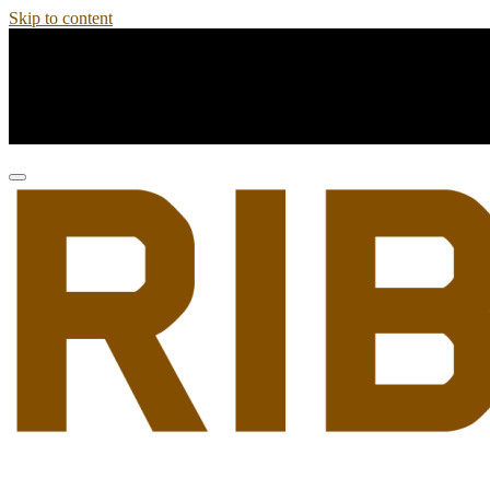
Skip to content
info@ribogymibiza.com
871 04 52 38