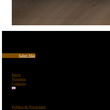
Ribo Gym Ibiza
Más que un simple gimnasio, es un espacio creado para quienes buscan 
bienestar de alto nivel, combinando fitness avanzado con las mejores 
Contactar
Saber Más
ENLACES RÁPIDOS
Inicio
Nosotros
Contacto
INFO
Política de Privacidad