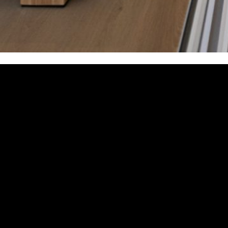
la excelencia, la exclusividad y resultados reales. Nuestro centro se f
máquinas del mercado, seleccionadas para garantizar la seguridad, la pr