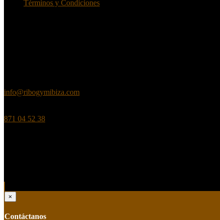
Términos y Condiciones
Info de Contacto
UBICACIÓN
Carrer Sa Guaita N° 2, Local Planta 1, Piso 2, 07830 Sant Josep de S
EMAIL
info@ribogymibiza.com
TELÉFONO
871 04 52 38
© Todos los derechos reservados. Diseñado por YK Art Design
×
Contáctanos