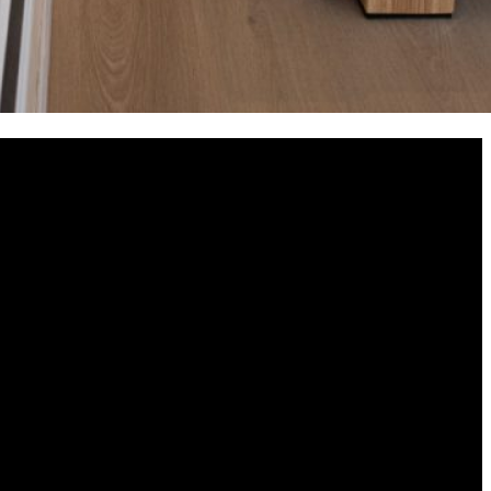
undó con una visión clara: ofrecer una experiencia de entrenamiento y
ecisión y los mejores resultados en cada entrenamiento.