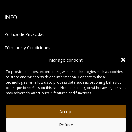
INFO
Política de Privacidad
Términos y Condiciones
Manage consent
INFO DE CONTACTO
To provide the best experiences, we use technologies such as cookies
to store and/or access device information. Consent to these
technologies will allow us to process data such as browsing behaviour
UBICACIÓN
or unique identifiers on this site. Not consenting or withdrawing consent
Carrer Sa Guaita N° 2, Local Planta 1, Piso 2, 07830 Sant Josep
may adversely affect certain features and functions.
de Sa Talaia. IBIZA
Accept
EMAIL
info@ribogymibiza.com
Refuse